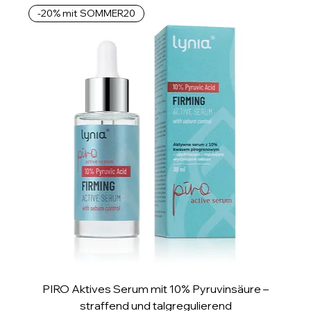
-20% mit SOMMER20
1
M
i
l
l
i
l
i
t
e
r
PIRO Aktives Serum mit 10% Pyruvinsäure –
straffend und talgregulierend