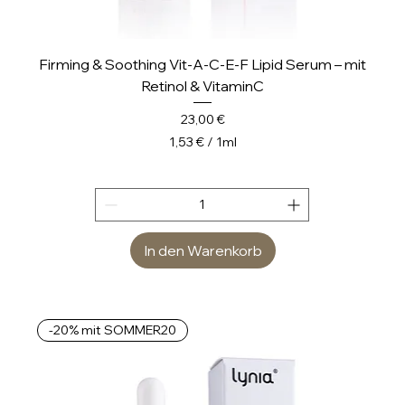
Firming & Soothing Vit-A-C-E-F Lipid Serum – mit
Retinol & VitaminC
Preis
23,00 €
1,53 €
/
1ml
1
,
5
3
In den Warenkorb
€
p
r
o
-20% mit SOMMER20
1
M
i
l