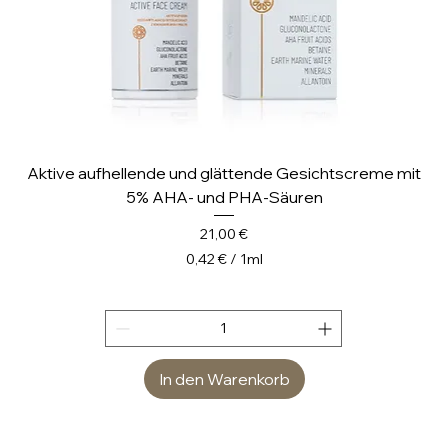
Aktive aufhellende und glättende Gesichtscreme mit
5% AHA- und PHA-Säuren
Preis
21,00 €
0,42 €
/
1ml
0
,
4
2
In den Warenkorb
€
p
r
o