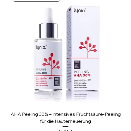
M
i
l
l
i
l
i
t
e
r
AHA Peeling 30% – Intensives Fruchtsäure-Peeling
für die Hauterneuerung