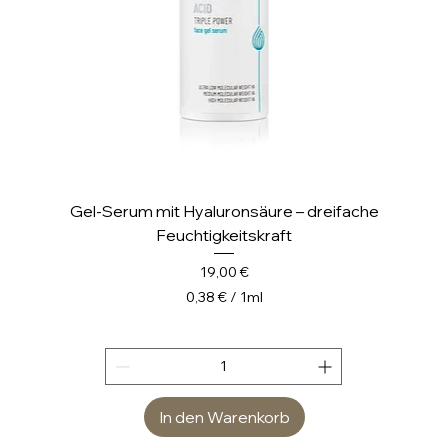
e
r
Gel-Serum mit Hyaluronsäure – dreifache
Feuchtigkeitskraft
Preis
19,00 €
0,38 €
/
1ml
0
,
3
8
In den Warenkorb
€
p