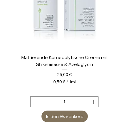
r
Mattierende Komedolytische Creme mit
Shikimisäure & Azeloglycin
Preis
25,00 €
0,50 €
/
1ml
0
,
5
0
In den Warenkorb
€
p