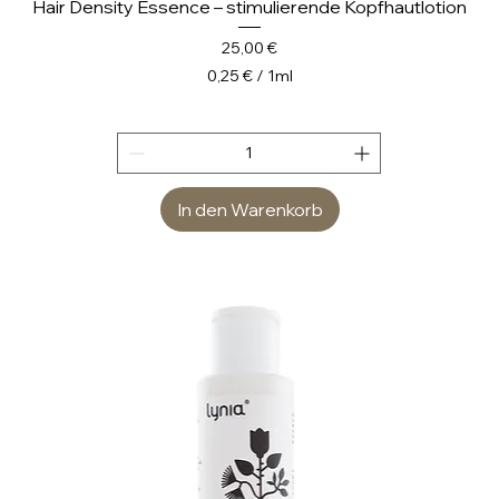
Hair Density Essence – stimulierende Kopfhautlotion
Preis
25,00 €
0,25 €
/
1ml
0
,
2
5
In den Warenkorb
€
p
r
o
1
M
i
l
l
i
l
i
t