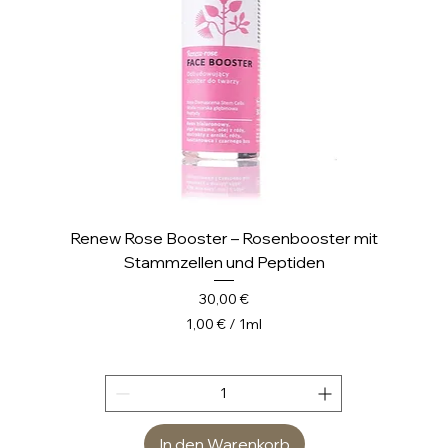
t
e
r
Renew Rose Booster – Rosenbooster mit
Stammzellen und Peptiden
Preis
30,00 €
1,00 €
/
1ml
1
,
0
0
In den Warenkorb