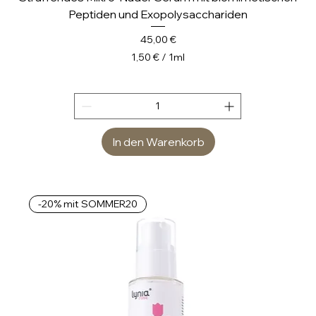
Peptiden und Exopolysacchariden
Preis
45,00 €
1,50 €
/
1ml
1
,
5
0
In den Warenkorb
€
p
r
o
-20% mit SOMMER20
1
M
i
l
l
i
l
i