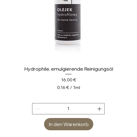
e
r
Hydro­phile, emulgierende Reinigungsöl
Preis
16,00 €
0,16 €
/
1ml
0
,
1
6
In den Warenkorb
€
p