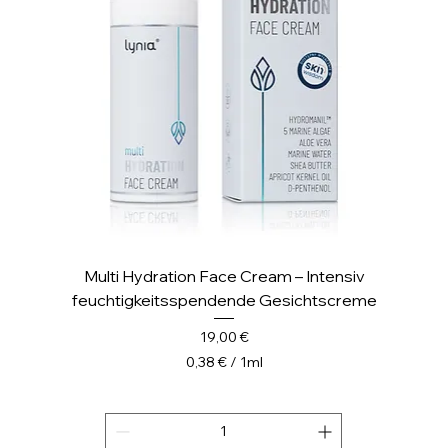
l
i
t
e
r
Multi Hydration Face Cream – Intensiv
feuchtigkeitsspendende Gesichtscreme
Preis
19,00 €
0,38 €
/
1ml
0
,
3
8