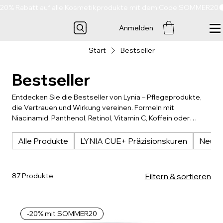
20% Rabatt auf alle Kosmetikprodukte mit dem Code SOMMER20
Anmelden
Start
Bestseller
Bestseller
Entdecken Sie die Bestseller von Lynia – Pflegeprodukte,
die Vertrauen und Wirkung vereinen. Formeln mit
Niacinamid, Panthenol, Retinol, Vitamin C, Koffein oder
Exosomen fördern Regeneration, Spannkraft und
Feuchtigkeit der Haut. Diese Auswahl steht für Qualität,
Alle Produkte
LYNIA CUE+ Präzisionskuren
Neue 
Innovation und spürbare Ergebnisse – geschätzt von
tausenden zufriedenen Anwenderinnen und Anwendern.
87 Produkte
Filtern & sortieren
-20% mit SOMMER20