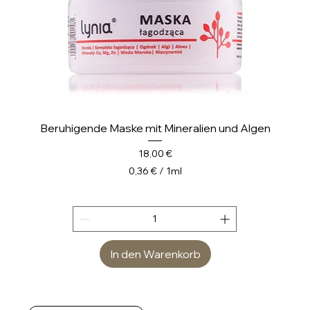
Beruhigende Maske mit Mineralien und Algen
Preis
18,00 €
0,36 €
/
1ml
0
,
3
6
In den Warenkorb
€
p
r
o