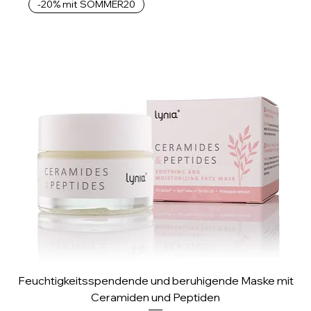
-20% mit SOMMER20
1
M
i
l
l
i
l
i
t
e
r
Feuchtigkeitsspendende und beruhigende Maske mit
Ceramiden und Peptiden