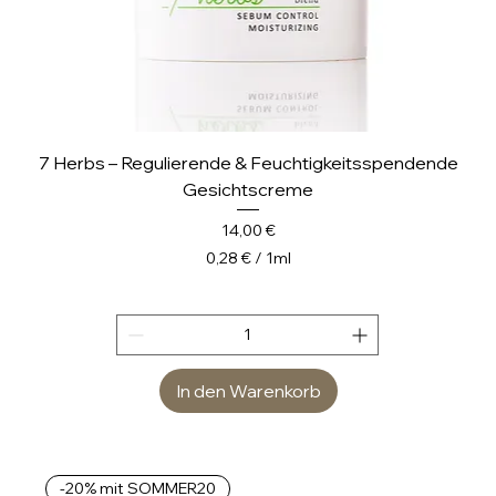
7 Herbs – Regulierende & Feuchtigkeitsspendende
Gesichtscreme
Preis
14,00 €
0,28 €
/
1ml
0
,
2
8
In den Warenkorb
€
p
r
o
-20% mit SOMMER20
1