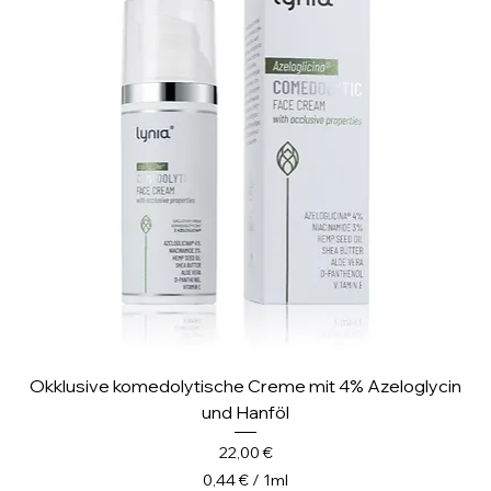
l
l
i
l
i
t
e
r
Okklusive komedolytische Creme mit 4% Azeloglycin
und Hanföl
Preis
22,00 €
0,44 €
/
1ml