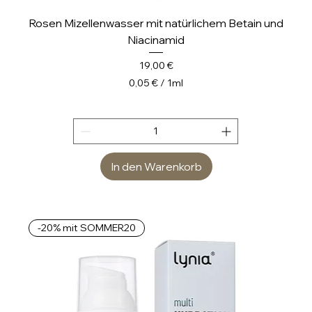
Rosen Mizellenwasser mit natürlichem Betain und
Niacinamid
Preis
19,00 €
0,05 €
/
1ml
0
,
0
5
In den Warenkorb
€
p
r
o
-20% mit SOMMER20
1
M
i
l
l
i