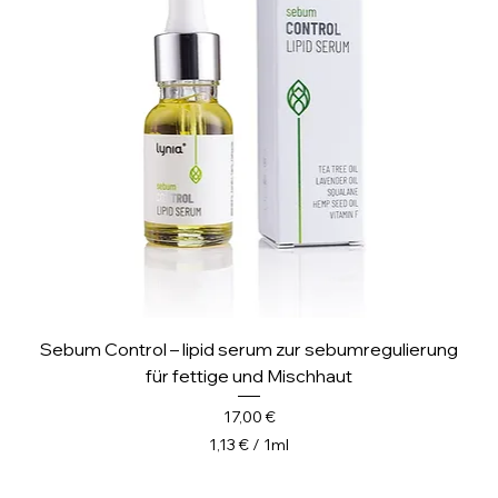
l
i
l
i
t
e
r
Sebum Control – lipid serum zur sebumregulierung
für fettige und Mischhaut
Preis
17,00 €
1,13 €
/
1ml
1
,