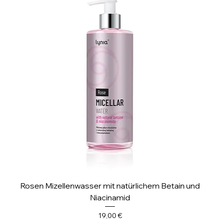
Rosen Mizellenwasser mit natürlichem Betain und
Niacinamid
Preis
19,00 €