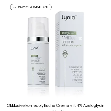
o
-20% mit SOMMER20
1
M
i
l
l
i
l
i
t
e
r
Okklusive komedolytische Creme mit 4% Azeloglycin