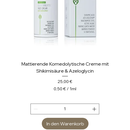
e
r
Mattierende Komedolytische Creme mit
Shikimisäure & Azeloglycin
Preis
25,00 €
0,50 €
/
1ml
0
,
5
0
In den Warenkorb
€