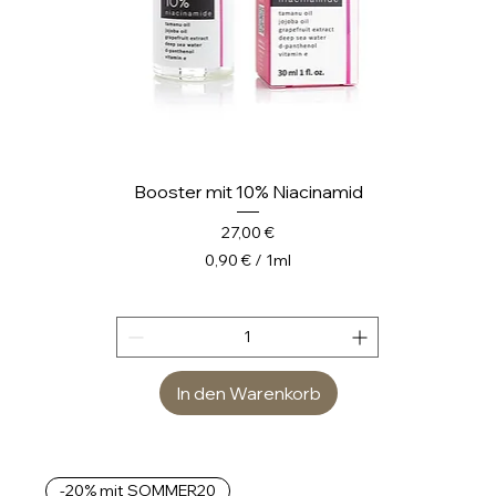
Booster mit 10% Niacinamid
Preis
27,00 €
0,90 €
/
1ml
0
,
9
0
In den Warenkorb
€
p
r
o
-20% mit SOMMER20
1