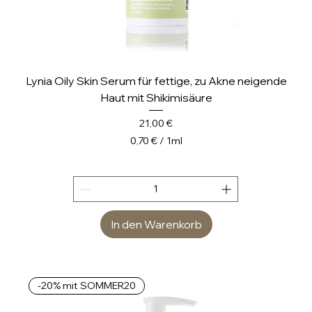
Lynia Oily Skin Serum für fettige, zu Akne neigende
Haut mit Shikimisäure
Preis
21,00 €
0,70 €
/
1ml
0
,
7
0
In den Warenkorb
€
p
r
o
-20% mit SOMMER20
1
M