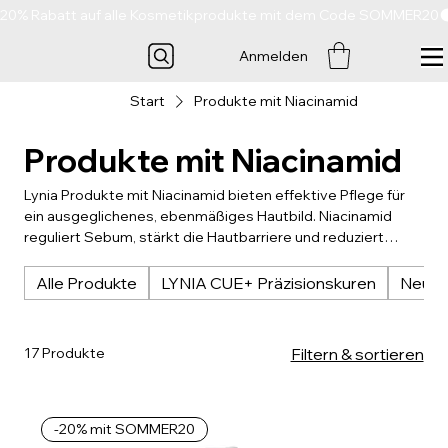
20% Rabatt auf alle Kosmetikprodukte mit dem Code SOMMER20
Anmelden
Start
Produkte mit Niacinamid
Produkte mit Niacinamid
Lynia Produkte mit Niacinamid bieten effektive Pflege für
ein ausgeglichenes, ebenmäßiges Hautbild. Niacinamid
reguliert Sebum, stärkt die Hautbarriere und reduziert
Unreinheiten sowie Pigmentflecken. Cremes, Seren und
Toner spenden Feuchtigkeit, verbessern Elastizität und
Alle Produkte
LYNIA CUE+ Präzisionskuren
Neue 
fördern ein gesundes Strahlen. Für fettige, Misch- und
empfindliche Haut geeignet – tägliche Balance und
sichtbare Frische für jeden Hauttyp.
17 Produkte
Filtern & sortieren
-20% mit SOMMER20