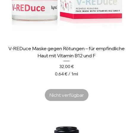
V-REDuce Maske gegen Rötungen – für empfindliche
Haut mit Vitamin B12 und F
Preis
32,00 €
0,64 €
/
1ml
0
,
6
Nicht verfügbar
4
€
p
r
o