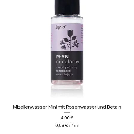
1
M
i
l
l
i
l
i
t
e
r
Mizellenwasser Mini mit Rosenwasser und Betain
Preis
4,00 €
0,08 €
/
1ml
0