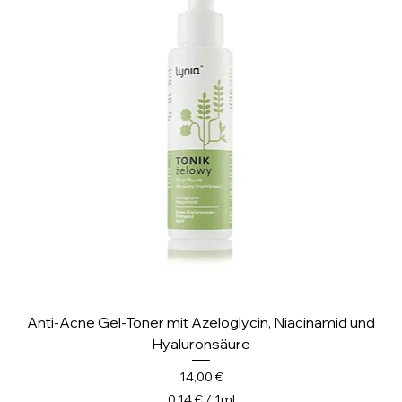
i
l
l
i
l
i
t
e
r
Anti-Acne Gel-Toner mit Azeloglycin, Niacinamid und
Hyaluronsäure
Preis
14,00 €
0,14 €
/
1ml