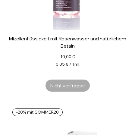
Mizellenflüssigkeit mit Rosenwasser und natürlichem
Betain
Preis
10,00 €
0,05 €
/
1ml
0
,
0
Nicht verfügbar
5
€
p
-20% mit SOMMER20
r
o
1
M