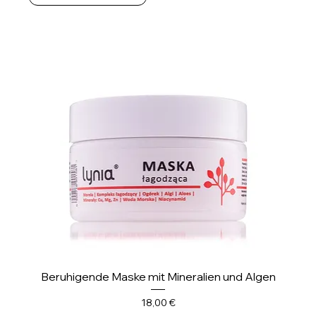
M
i
l
l
i
l
i
t
e
r
Beruhigende Maske mit Mineralien und Algen
Preis
18,00 €