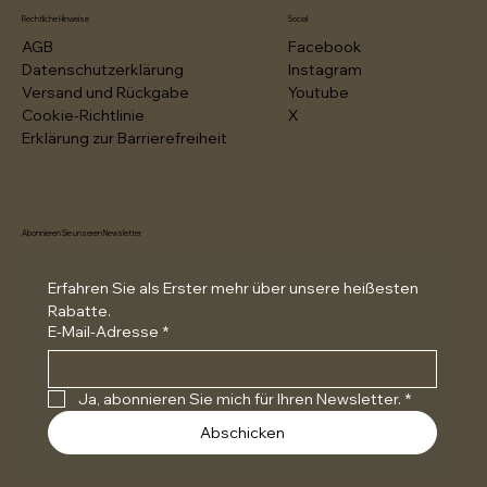
t
Rechtliche Hinweise
Social
e
AGB
Facebook
r
Datenschutzerklärung
Instagram
Versand und Rückgabe
Youtube
Cookie-Richtlinie
X
Erklärung zur Barrierefreiheit
Abonnieren Sie unseren Newsletter
Erfahren Sie als Erster mehr über unsere heißesten 
Rabatte.
E-Mail-Adresse
*
Ja, abonnieren Sie mich für Ihren Newsletter.
*
Abschicken