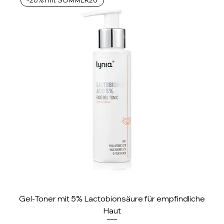
-20% mit SOMMER20
1
M
i
l
l
i
l
i
t
e
r
Gel-Toner mit 5% Lactobionsäure für empfindliche
Haut