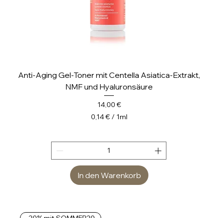
Anti-Aging Gel-Toner mit Centella Asiatica-Extrakt,
NMF und Hyaluronsäure
Preis
14,00 €
0,14 €
/
1ml
0
,
1
4
In den Warenkorb
€
p
r
o