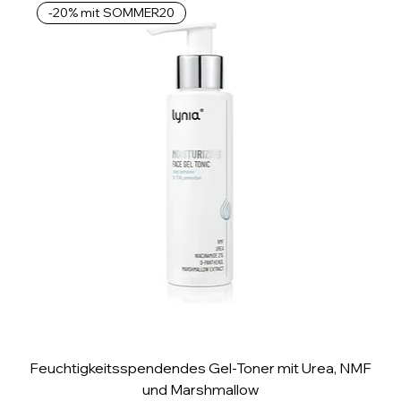
-20% mit SOMMER20
1
M
i
l
l
i
l
i
t
e
r
Feuchtigkeitsspendendes Gel-Toner mit Urea, NMF
und Marshmallow