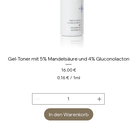
r
Gel-Toner mit 5% Mandelsäure und 4% Gluconolacton
Preis
16,00 €
0,16 €
/
1ml
0
,
1
6
In den Warenkorb
€
p
r
o