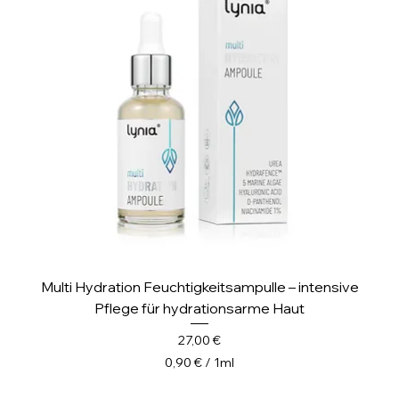
i
l
l
i
l
i
t
e
r
Multi Hydration Feuchtigkeitsampulle – intensive
Pflege für hydrationsarme Haut
Preis
27,00 €
0,90 €
/
1ml
0