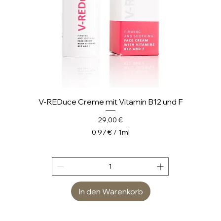
r
V-REDuce Creme mit Vitamin B12 und F
Preis
29,00 €
0,97 €
/
1ml
0
,
9
7
In den Warenkorb
€
p
r