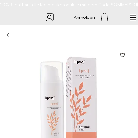
20% Rabatt auf alle Kosmetikprodukte mit dem Code SOMMER20
Anmelden