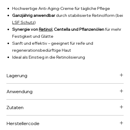
Hochwertige Anti-Aging-Creme für tägliche Pflege
Ganzjährig anwendbar
durch stabilisierte Retinolform (bei
LSF Schutz
)
Synergie von
Retinol
, Centella und Pflanzenölen
für mehr
Festigkeit und Glätte
Sanft und effektiv – geeignet für reife und
regenerationsbedürftige Haut
Ideal als Einstieg in die Retinolisierung
Lagerung
Bei Temperaturen bis zu 21 °C lagern.
Anwendung
Von Herbst bis zum frühen Frühling (unter Beibehaltung des
Zutaten
UV-Schutzes in Form einer Creme mit mindestens LSF 30
während des Tages): Kann 1-2 Mal täglich angewendet
Aqua, Caprylic/ Capric Triglyceride, Glyceryl Stearate
werden – morgens und abends.
Herstellercode
Citrate, Coco Caprylate/ Caprate, Propanediol, Cetearyl