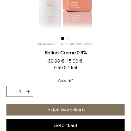
Artikelnummer: 5900718902038
Retinol Creme 0,3%
Standardpreis
Sale-
 30,00 € 
15,00 €
Preis
0,50 €
/
1ml
0,50 €
pro
Anzahl
*
1
Milliliter
In den Warenkorb
Sofortkauf