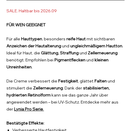
SALE. Haltbar bis 2026.09
FÜR WEN GEEIGNET
Für alle
Hauttypen
, besonders
reife Haut
mit sichtbaren
Anzeichen der Hautalterung
und
ungleichmäßigem Hautton
.
Ideal für Haut, die
Glättung, Straffung
und
Zellerneuerung
benötigt. Empfohlen bei
Pigmentflecken
und
kleinen
Unreinheiten
.
Die Creme verbessert die
Festigkeit
, glättet
Falten
und
stimuliert die
Zellerneuerung
. Dank der
stabilisierten,
hydrierten Retinolform
kann sie das ganze Jahr über
angewendet werden – bei UV-Schutz. Entdecke mehr aus
der
Lynia Pro Serie
.
Bestätigte Effekte:
Verbesserte Hautfestigkeit