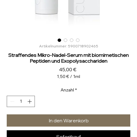
Artikelnummer: 5900718902465
Straffendes Mikro-Nadel-Serum mit biomimetischen
Peptiden und Exopolysacchariden
Preis
45,00 €
1,50 €
/
1ml
1,50 €
pro
Anzahl
*
1
Milliliter
In den Warenkorb
Sofortkauf