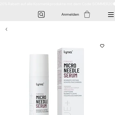
20% Rabatt auf alle Kosmetikprodukte mit dem Code SOMMER20
Anmelden