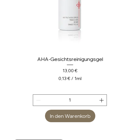
r
AHA-Gesichtsreinigungsgel
Preis
13,00 €
0,13 €
/
1ml
0
,
1
3
In den Warenkorb
€
p
r
o