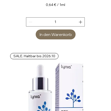
0,64 €
/
1ml
0
,
6
4
In den Warenkorb
€
p
r
o
SALE. Haltbar bis 2026.10
1
M
i
l
l
i
l
i
t
e
r