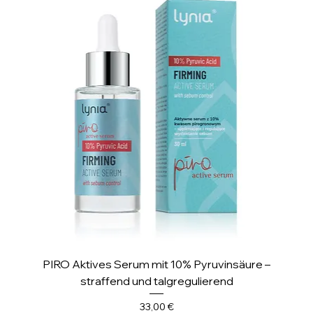
PIRO Aktives Serum mit 10% Pyruvinsäure –
straffend und talgregulierend
Preis
33,00 €