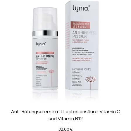
M
i
l
l
i
l
i
t
e
r
Anti-Rötungscreme mit Lactobionsäure, Vitamin C
und Vitamin B12
Preis
32,00 €