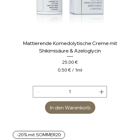
r
Mattierende Komedolytische Creme mit
Shikimisäure & Azeloglycin
Preis
25,00 €
0,50 €
/
1ml
0
,
5
0
In den Warenkorb
€
p
r
o
-20% mit SOMMER20
1