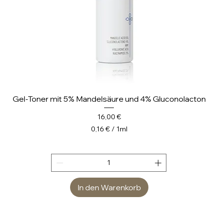
r
Gel-Toner mit 5% Mandelsäure und 4% Gluconolacton
Preis
16,00 €
0,16 €
/
1ml
0
,
1
6
In den Warenkorb
€
p
r