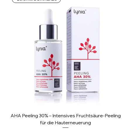
M
i
l
l
i
l
i
t
e
r
AHA Peeling 30% – Intensives Fruchtsäure-Peeling
für die Hauterneuerung