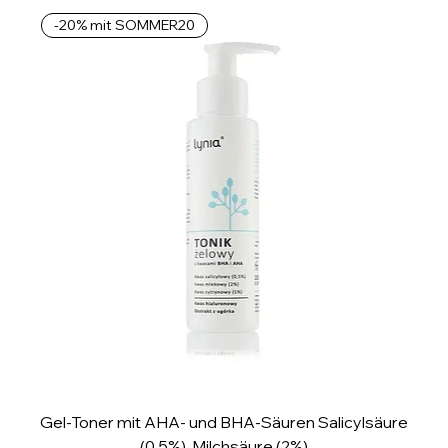
o
-20% mit SOMMER20
1
M
i
l
l
i
l
i
t
e
r
Gel-Toner mit AHA- und BHA-Säuren Salicylsäure
(0,5%), Milchsäure (2%)