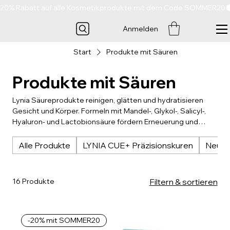
20% Rabatt auf alle Kosmetikprodukte mit dem Code SOMMER20
Anmelden
Start
Produkte mit Säuren
Produkte mit Säuren
Lynia Säureprodukte reinigen, glätten und hydratisieren
Gesicht und Körper. Formeln mit Mandel-, Glykol-, Salicyl-,
Hyaluron- und Lactobionsäure fördern Erneuerung und
Ebenmäßigkeit der Haut. Natürliche Öle und
Pflanzenextrakte beruhigen und stärken die Barriere. Für
Alle Produkte
LYNIA CUE+ Präzisionskuren
Neue 
frische, glatte Haut – auch bei empfindlichen oder zu
Unreinheiten neigenden Hauttypen.
16 Produkte
Filtern & sortieren
-20% mit SOMMER20