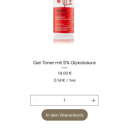
e
r
Gel-Toner mit 5% Glykolsäure
Preis
14,00 €
0,14 €
/
1ml
0
,
1
4
In den Warenkorb
€
p
r