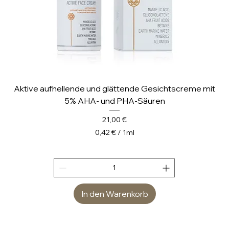
Aktive aufhellende und glättende Gesichtscreme mit
5% AHA- und PHA-Säuren
Preis
21,00 €
0,42 €
/
1ml
0
,
4
2
In den Warenkorb
€
p
r
o