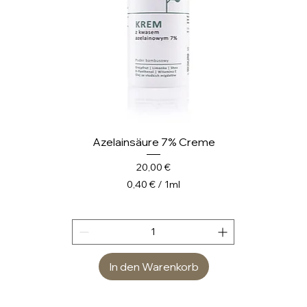
e
r
Azelainsäure 7% Creme
Preis
20,00 €
0,40 €
/
1ml
0
,
4
0
In den Warenkorb
€
p
r