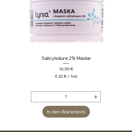
r
Salicylsäure 2% Maske
Preis
16,00 €
0,32 €
/
1ml
0
,
3
2
In den Warenkorb
€
p
r
o