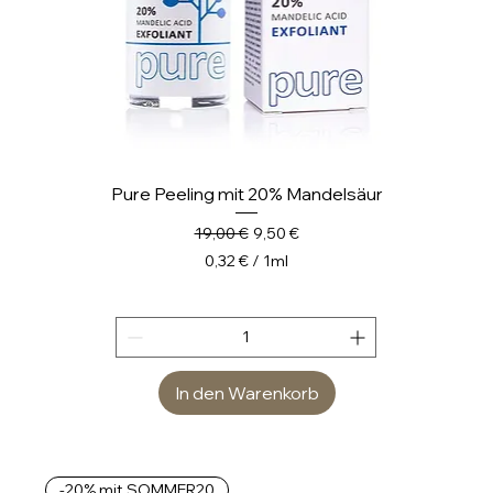
Pure Peeling mit 20% Mandelsäur
Standardpreis
Sale-Preis
19,00 €
9,50 €
0,32 €
/
1ml
0
,
3
2
In den Warenkorb
€
p
r
o
-20% mit SOMMER20
1