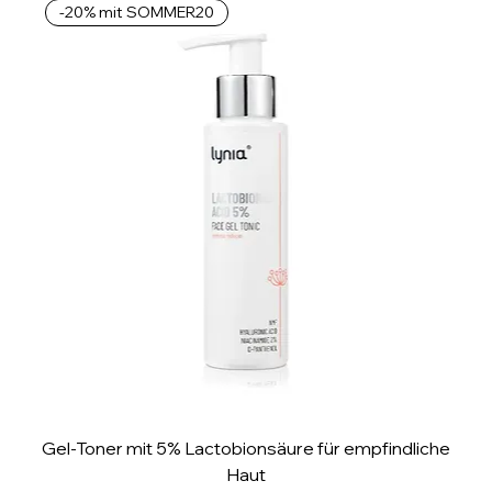
-20% mit SOMMER20
1
M
i
l
l
i
l
i
t
e
r
Gel-Toner mit 5% Lactobionsäure für empfindliche
Haut