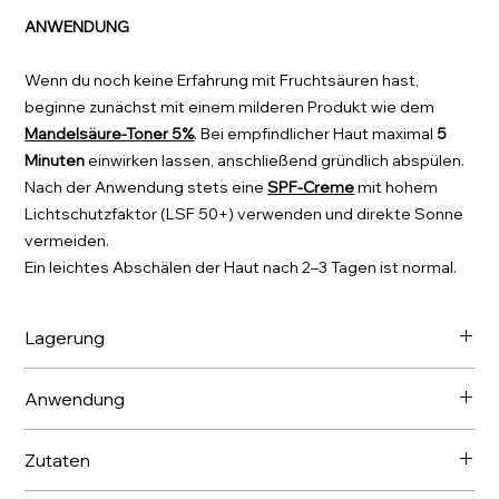
ANWENDUNG
Wenn du noch keine Erfahrung mit Fruchtsäuren hast,
beginne zunächst mit einem milderen Produkt wie dem
Mandel­säure-Toner 5%
. Bei empfindlicher Haut maximal
5
Minuten
einwirken lassen, anschließend gründlich abspülen.
Nach der Anwendung stets eine
SPF-Creme
mit hohem
Lichtschutzfaktor (LSF 50+) verwenden und direkte Sonne
vermeiden.
Ein leichtes Abschälen der Haut nach 2–3 Tagen ist normal.
Lagerung
Bei Temperaturen bis zu 21 °C lagern.
Anwendung
uf die gereinigte und trockene Haut mit der im
Zutaten
Verpackung enthaltenen Pipette auftragen. Augen- und
Mundpartie aussparen. Die Augen vor einem möglichen