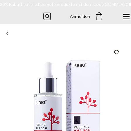
20% Rabatt auf alle Kosmetikprodukte mit dem Code SOMMER20
Anmelden