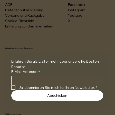
AGB
Facebook
Datenschutzerklärung
Instagram
Versand und Rückgabe
Youtube
Cookie-Richtlinie
X
Erklärung zur Barrierefreiheit
Abonnieren Sie unseren Newsletter
Erfahren Sie als Erster mehr über unsere heißesten 
Rabatte.
E-Mail-Adresse
*
Ja, abonnieren Sie mich für Ihren Newsletter.
*
Abschicken
Zahlungsmethoden: