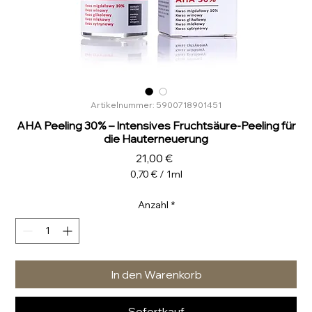
Artikelnummer: 5900718901451
AHA Peeling 30% – Intensives Fruchtsäure-Peeling für
die Hauterneuerung
Preis
21,00 €
0,70 €
/
1ml
0,70 €
pro
Anzahl
*
1
Milliliter
In den Warenkorb
Sofortkauf