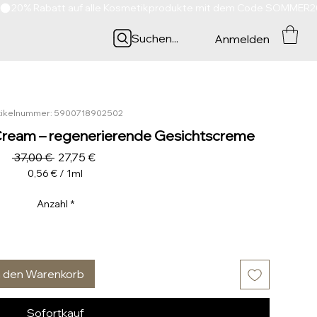
Suchen...
Anmelden
tikelnummer: 5900718902502
ream – regenerierende Gesichtscreme
Standardpreis
Sale-
 37,00 € 
27,75 €
Preis
0,56 €
/
1ml
0,56 €
pro
Anzahl
*
1
Milliliter
n den Warenkorb
Sofortkauf