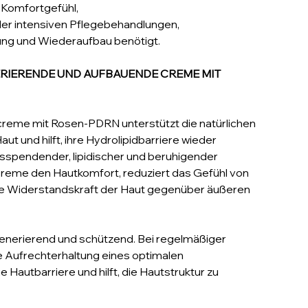
 Komfortgefühl,
der intensiven Pflegebehandlungen,
gung und Wiederaufbau benötigt.
RIERENDE UND AUFBAUENDE CREME MIT
reme mit Rosen-PDRN unterstützt die natürlichen
t und hilft, ihre Hydrolipidbarriere wieder
tsspendender, lipidischer und beruhigender
Creme den Hautkomfort, reduziert das Gefühl von
die Widerstandskraft der Haut gegenüber äußeren
generierend und schützend. Bei regelmäßiger
e Aufrechterhaltung eines optimalen
e Hautbarriere und hilft, die Hautstruktur zu