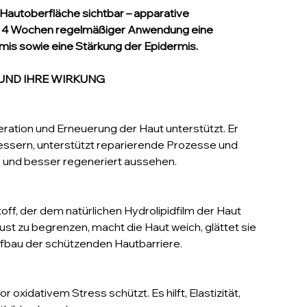
er Hautoberfläche sichtbar – apparative
h 4 Wochen regelmäßiger Anwendung eine
mis sowie eine Stärkung der Epidermis.
UND IHRE WIRKUNG
neration und Erneuerung der Haut unterstützt. Er
bessern, unterstützt reparierende Prozesse und
ter und besser regeneriert aussehen.
sstoff, der dem natürlichen Hydrolipidfilm der Haut
lust zu begrenzen, macht die Haut weich, glättet sie
fbau der schützenden Hautbarriere.
r oxidativem Stress schützt. Es hilft, Elastizität,