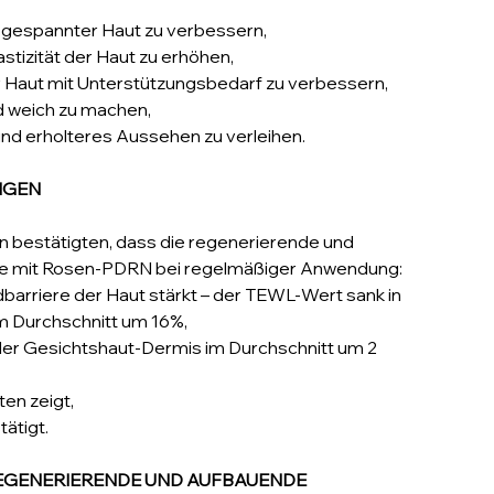
 gespannter Haut zu verbessern,
stizität der Haut zu erhöhen,
Haut mit Unterstützungsbedarf zu verbessern,
d weich zu machen,
und erholteres Aussehen zu verleihen.
NGEN
 bestätigten, dass die regenerierende und
 mit Rosen-PDRN bei regelmäßiger Anwendung:
dbarriere der Haut stärkt – der TEWL-Wert sank in
m Durchschnitt um 16%,
der Gesichtshaut-Dermis im Durchschnitt um 2
en zeigt,
ätigt.
REGENERIERENDE UND AUFBAUENDE