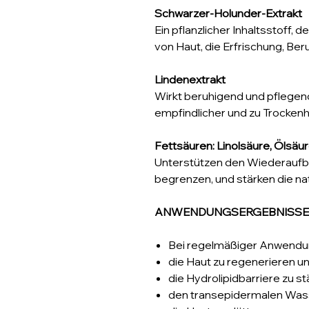
Schwarzer-Holunder-Extrakt
Ein pflanzlicher Inhaltsstoff, 
von Haut, die Erfrischung, Ber
Lindenextrakt
Wirkt beruhigend und pflegend
empfindlicher und zu Trockenh
Fettsäuren: Linolsäure, Ölsäu
Unterstützen den Wiederaufbau
begrenzen, und stärken die na
ANWENDUNGSERGEBNISSE
Bei regelmäßiger Anwendung
die Haut zu regenerieren u
die Hydrolipidbarriere zu st
den transepidermalen Wass