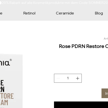
te
Retinol
Ceramide
Blog
Ar
Rose PDRN Restore C
I