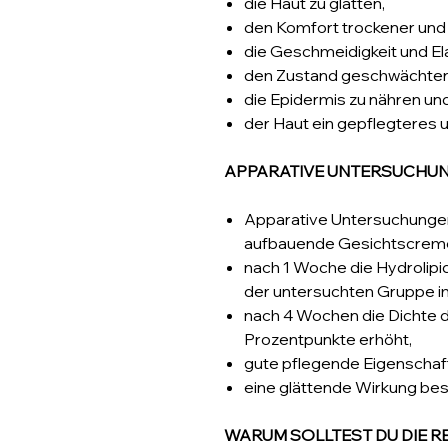
die Haut zu glätten,
den Komfort trockener und
die Geschmeidigkeit und Ela
den Zustand geschwächter 
die Epidermis zu nähren un
der Haut ein gepflegteres 
APPARATIVE UNTERSUCHU
Apparative Untersuchungen
aufbauende Gesichtscreme
nach 1 Woche die Hydrolipi
der untersuchten Gruppe i
nach 4 Wochen die Dichte 
Prozentpunkte erhöht,
gute pflegende Eigenschaft
eine glättende Wirkung best
WARUM SOLLTEST DU DIE 