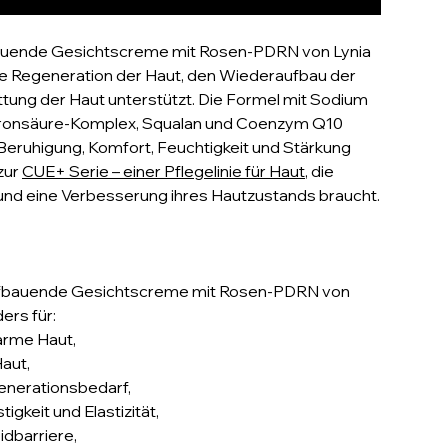
auende Gesichtscreme mit Rosen-PDRN von Lynia
die Regeneration der Haut, den Wiederaufbau der
ättung der Haut unterstützt. Die Formel mit Sodium
uronsäure-Komplex, Squalan und Coenzym Q10
e Beruhigung, Komfort, Feuchtigkeit und Stärkung
zur
CUE+ Serie – einer Pflegelinie für Haut
, die
nd eine Verbesserung ihres Hautzustands braucht.
ufbauende Gesichtscreme mit Rosen-PDRN von
ers für:
arme Haut,
aut,
enerationsbedarf,
tigkeit und Elastizität,
idbarriere,