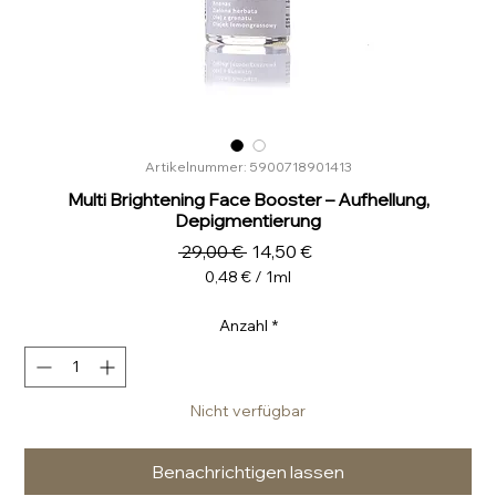
Artikelnummer: 5900718901413
Multi Brightening Face Booster – Aufhellung,
Depigmentierung
Standardpreis
Sale-
 29,00 € 
14,50 €
Preis
0,48 €
/
1ml
0,48 €
pro
Anzahl
*
1
Milliliter
Nicht verfügbar
Benachrichtigen lassen