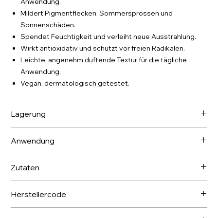
Anwendung.
Mildert Pigmentflecken, Sommersprossen und
Sonnenschäden.
Spendet Feuchtigkeit und verleiht neue Ausstrahlung.
Wirkt antioxidativ und schützt vor freien Radikalen.
Leichte, angenehm duftende Textur für die tägliche
Anwendung.
Vegan, dermatologisch getestet.
Lagerung
Bei Temperaturen bis zu 21 °C lagern.
Anwendung
Zweimal täglich – morgens und abends – auf die gereinigte
Zutaten
Gesichtshaut auftragen
Aqua, Shea Butter Ethyl Esters, Caprylic/ Capric Triglyceride,
Herstellercode
Polyglyceryl-6 Stearate, Glycerin, Hippophae Rhamnoides
Oil, Punica Granatum Seed Oil, Cystoseira Tamariscifolia
KG-00080030
Extract, Hypoxis Rooperi Rhizome Extract, Camellia Sinensis