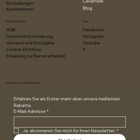
Ceramide
Bestellungen
Blog
Kundenkonto
Rechtliche Hinweise
Social
AGB
Facebook
Datenschutzerklärung
Instagram
Versand und Rückgabe
Youtube
Cookie-Richtlinie
X
Erklärung zur Barrierefreiheit
Abonnieren Sie unseren Newsletter
Erfahren Sie als Erster mehr über unsere heißesten 
Rabatte.
E-Mail-Adresse
*
Ja, abonnieren Sie mich für Ihren Newsletter.
*