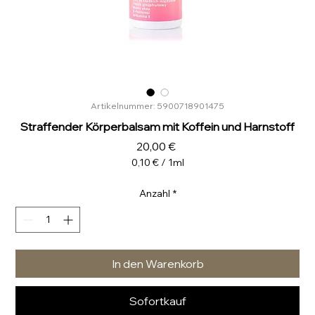
Artikelnummer: 5900718901475
Straffender Körperbalsam mit Koffein und Harnstoff
Preis
20,00 €
0,10 €
/
1ml
0,10 €
pro
Anzahl
*
1
Milliliter
In den Warenkorb
Sofortkauf