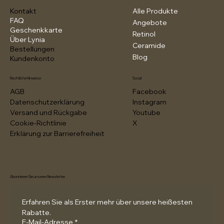
Kontakt
Alle Produkte
FAQ
Angebote
Geschenkkarte
Retinol
Über Lynia
Ceramide
Bestellungen
Blog
Kundenkonto
Rechtliche Hinweise
Social
AGB
Facebook
Datenschutzerklärung
Instagram
Versand und Rückgabe
Youtube
Cookie-Richtlinie
X
Erklärung zur Barrierefreiheit
Abonnieren Sie unseren Newsletter
Erfahren Sie als Erster mehr über unsere heißesten 
Rabatte.
E-Mail-Adresse
*