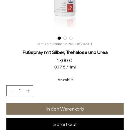
Artikelnummer: 5900718902311
Fußspray mit Silber, Trehalose und Urea
Preis
17,00 €
0,17 €
/
1ml
0,17 €
pro
Anzahl
*
1
Milliliter
In den Warenkorb
Sofortkauf